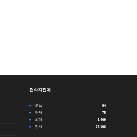
접속자집계
오늘
94
어제
75
최대
1,409
전체
17,108