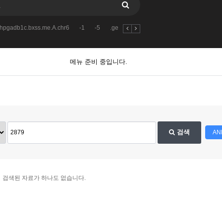
ohpgadb1c.bxss.me.A.chr6
-1
-5
.gethostbynamelchiteg.wcrwdedhf782f.bx
메뉴 준비 중입니다.
검색
AN
검색된 자료가 하나도 없습니다.