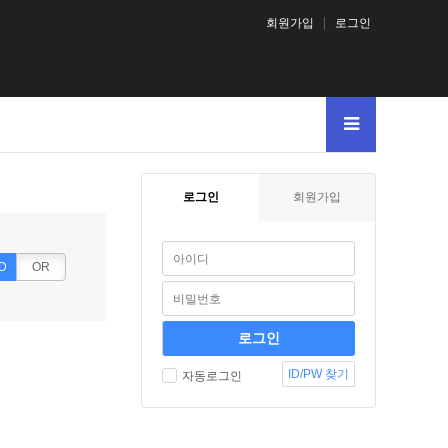
회원가입
로그인
ss.me.A.chr6
-
CONCAT0x7e55686d7a68720x310x616f6a716c557eNULL
로그인
회원가입
D
OR
ID/PW 찾기
자동로그인