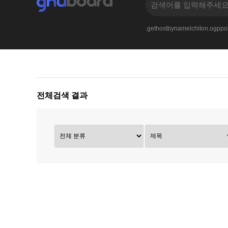
6d7a68720x310x616f6a716c557eNULL
ItjB.
.gethostbynamelchiton.ogpp
전체검색 결과