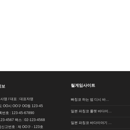
릴게임사이트
정보
회사명 / 대표 : 대표자명
빠칭코 하는 법 디시 바…
도 OO시 OO구 OO동 123-45
일본 파칭코 룰렛 바다이…
호 : 123-45-67890
123-4567 팩스 : 02-123-4568
일본 파칭코 바다이야기 …
고번호 : 제 OO구 - 123호